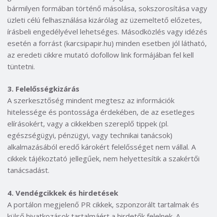
bármilyen formában történő másolása, sokszorosítása vagy
üzleti célú felhasználása kizárólag az üzemeltető előzetes,
írásbeli engedélyével lehetséges. Másodközlés vagy idézés
esetén a forrást (karcsipapir.hu) minden esetben jól látható,
az eredeti cikkre mutató dofollow link formájában fel kell
tüntetni.
3. Felelősségkizárás
A szerkesztőség mindent megtesz az információk
hitelessége és pontossága érdekében, de az esetleges
elírásokért, vagy a cikkekben szereplő tippek (pl.
egészségügyi, pénzügyi, vagy technikai tanácsok)
alkalmazásából eredő károkért felelősséget nem vállal. A
cikkek tájékoztató jellegűek, nem helyettesítik a szakértői
tanácsadást.
4. Vendégcikkek és hirdetések
A portálon megjelenő PR cikkek, szponzorált tartalmak és
külső hivatkozások tartalmáért a hirdetők felelnek. A