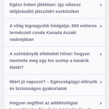
Egész évben játékban: így válassz
időjárásálló játszótéri eszközöket
A világ legnagyobb hódgátja: 800 méteres
természeti csoda Kanada északi
vadonjában
A szénbányák elfeledett hősei: hogyan
mentette meg egy kis szelep a kanárik
életét?
Miért jó napozni? – Egészségügyi előnyök
és biztonságos gyakorlatok
Hogyan segíthet az addiktológiai