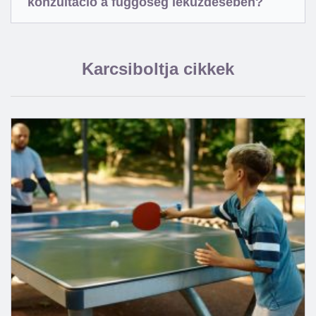
konzultáció a függőség leküzdésében?
Karcsiboltja cikkek