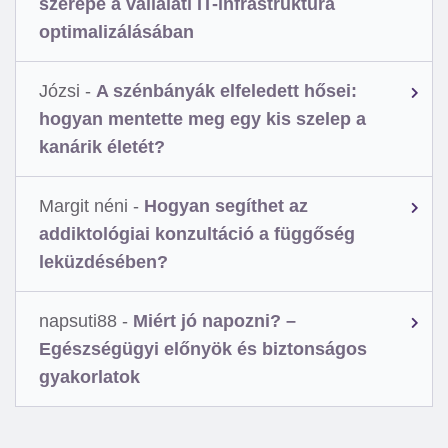
szerepe a vállalati IT-infrastruktúra
optimalizálásában
Józsi
-
A szénbányák elfeledett hősei:
hogyan mentette meg egy kis szelep a
kanárik életét?
Margit néni
-
Hogyan segíthet az
addiktológiai konzultáció a függőség
leküzdésében?
napsuti88
-
Miért jó napozni? –
Egészségügyi előnyök és biztonságos
gyakorlatok