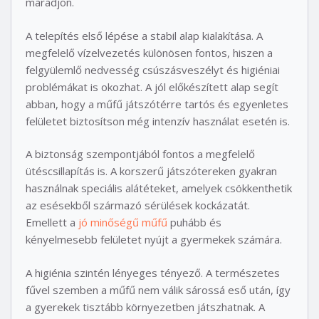
maradjon.
A telepítés első lépése a stabil alap kialakítása. A
megfelelő vízelvezetés különösen fontos, hiszen a
felgyülemlő nedvesség csúszásveszélyt és higiéniai
problémákat is okozhat. A jól előkészített alap segít
abban, hogy a műfű játszótérre tartós és egyenletes
felületet biztosítson még intenzív használat esetén is.
A biztonság szempontjából fontos a megfelelő
ütéscsillapítás is. A korszerű játszótereken gyakran
használnak speciális alátéteket, amelyek csökkenthetik
az esésekből származó sérülések kockázatát.
Emellett a
jó minőségű műfű
puhább és
kényelmesebb felületet nyújt a gyermekek számára.
A higiénia szintén lényeges tényező. A természetes
fűvel szemben a műfű nem válik sárossá eső után, így
a gyerekek tisztább környezetben játszhatnak. A