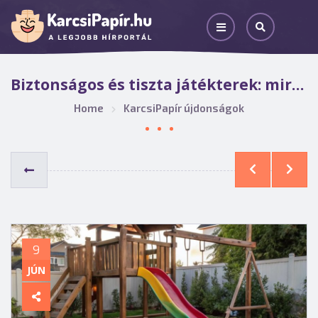
Biztonságos és tiszta játékterek: mire figyeljünk műfüves játszótér kialakításakor?
Home
KarcsiPapír újdonságok
9
JÚN