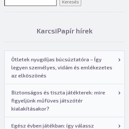
Keresés
KarcsiPapír hírek
Ötletek nyugdíjas búcsúztatóra – Így
legyen személyes, vidám és emlékezetes
az elköszönés
Biztonságos és tiszta játékterek: mire
figyeljünk műfüves játszótér
kialakításakor?
Egész évben játékban: így válassz