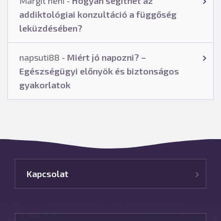
Margit néni
-
Hogyan segíthet az
addiktológiai konzultáció a függőség
leküzdésében?
napsuti88
-
Miért jó napozni? –
Egészségügyi előnyök és biztonságos
gyakorlatok
Kapcsolat